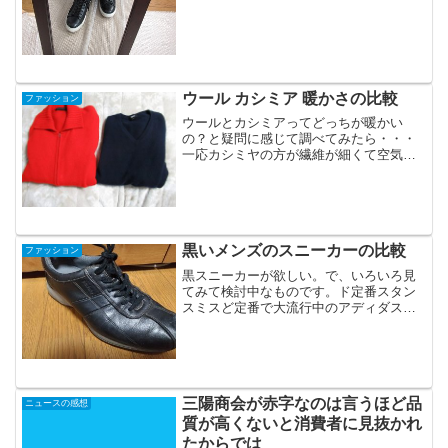
ウール カシミア 暖かさの比較
ファッション
ウールとカシミアってどっちが暖かい
の？と疑問に感じて調べてみたら・・・
一応カシミヤの方が繊維が細くて空気を
たくさん含めるから暖かいって事になっ
てるみたい。でも実験して比較したデー
タみたいのは無いんですよね。「カシミ
ヤの方がウールより○○％暖...
黒いメンズのスニーカーの比較
ファッション
黒スニーカーが欲しい。で、いろいろ見
てみて検討中なものです。ド定番スタン
スミスど定番で大流行中のアディダスス
タンスミス。スタンスミスには合皮の安
いやつと本革のがあるようですが、これ
は本革のやつ（それでもAmazonで1万円
以下）でもスタンス...
三陽商会が赤字なのは言うほど品
ニュースの感想
質が高くないと消費者に見抜かれ
たからでは