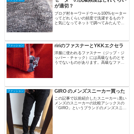
が適切？
ブログ村キーワードウール100%セーター
ってどれくらいの頻度で洗濯するもの？
と気になってネットで調べてみたんです
が、「セーターは最低でもシーズン終わ
りに一回洗えばいい」というのがどのサ
イトでもほぼ共通見解でした。そんな少
なくていいのね。もち...
ririのファスナーとYKKエクセラ
ファッション
洋服に使われるファスナー（ジップ・ジ
ッパー・チャック）には高級なものとそ
うでないものがあります。高級なファス
ナーの何が違うのかというと、ジッパー
をはめるときのスムーズさとジップを引
き上げるときの滑らかさが全然違うそん
なの誰も気にしないだろｗ...
GIRO のメンズスニーカー買った
ファッション
この記事で以前紹介したスニーカー↓黒い
メンズのスニーカーの比較アシックスの
「GIRO」というブランドのメンズスニー
カーを買ったのでその口コミ感想レビュ
ーです(*ﾟ∀ﾟ)買ったのはこれ↓amazon:ア
シックス giro メンズコーデ写真履い...