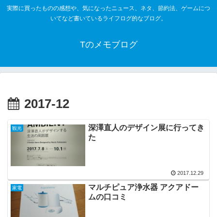
実際に買ったものの感想や、気になったニュース、ネタ、節約法、ゲームにつ
いてなど書いているライフログ的なブログ。
Tのメモブログ
2017-12
深澤直人のデザイン展に行ってき
観光
た
2017.12.29
マルチピュア浄水器 アクアドー
家電
ムの口コミ