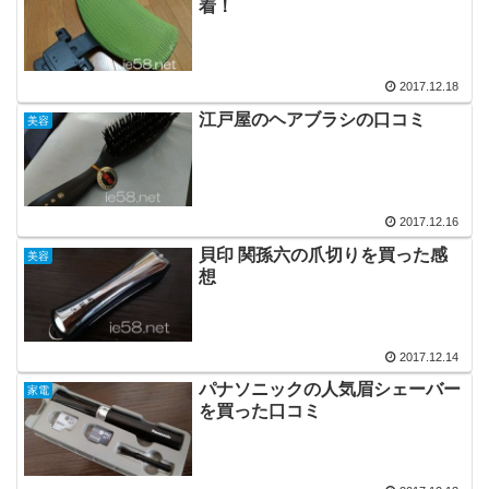
着！
2017.12.18
江戸屋のヘアブラシの口コミ
美容
2017.12.16
貝印 関孫六の爪切りを買った感
美容
想
2017.12.14
パナソニックの人気眉シェーバー
家電
を買った口コミ