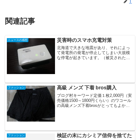
T
関連記事
災害時のスマホ充電対策
ニュースの感想
北海道で大きな地震があり、それによっ
て発電所の発電が停止してしまい大規模
な停電が起きています。（被災された方
におかれましては心よりお見舞い申し上
げます。早く状況が良くればいいのです
が・・）停電で困るのがスマホの充電。
停電でTVが見れない状態...
高級 メンズ 下着 bros購入
ファッション
ブログ村キーワード定価１枚2,000円（実
売価格1500～1800円くらい）のワコール
の高級メンズ下着brosがとってもよかっ
た。普段ユニクロとかのトランクス履い
てるけど、もっと高級なの欲しい・・・
という人におすすめです！肌触りの良
さ、機能...
検証の末にカシミア信仰を捨てた
ファッション