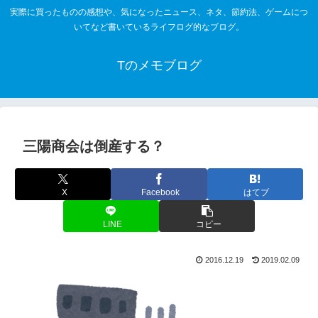
実際に買ったものの感想や、気になったニュース、ネタ、節約法、ゲームにつ
いてなど書いているライフログ的なブログ。
Tのメモブログ
三陽商会は倒産する？
X
Facebook
はてブ
LINE
コピー
2016.12.19
2019.02.09