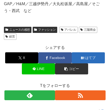
GAP／H&M／三越伊勢丹／大丸松坂屋／高島屋／そご
う・西武 など
ニュースの感想
ファッション
アパレル
三陽商会
経営
シェアする
X
Facebook
はてブ
LINE
コピー
Tをフォローする