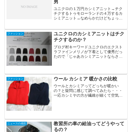
男
ユニクロの１万円カシミアニット→チク
チクするトゥモローランドの４万するカ
シミアニット→なめらかだけどちょっぴ
りチクチクするユニクロの2980円のエク
ストラファインメリノのニット→チクチ
クしないトゥモローランドの1.8万円くら
ユニクロのカシミアニットはチク
ファッション
いのラムウールニ...
チクするのか？
ブログ村キーワードユニクロのエクスト
ラファインメリノが下着として優秀だっ
たので「じゃあカシミアニットならさら
に肌触りがよくて暖かい下着として使え
るのでは？」と思い、ユニクロのカシミ
ヤニットのセーターを下着として（つま
り素肌の上に）半日着てみ...
ウール カシミア 暖かさの比較
ファッション
ウールとカシミアってどっちが暖かい
の？と疑問に感じて調べてみたら・・・
一応カシミヤの方が繊維が細くて空気を
たくさん含めるから暖かいって事になっ
てるみたい。でも実験して比較したデー
タみたいのは無いんですよね。「カシミ
ヤの方がウールより○○％暖...
教習所の車の給油ってどうやって
ニュースの感想
るの？