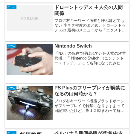
ェックしてみました。初週売上本数の比
較初代ペルソナQ（シャドウオブザラビ
ドローントゥデス 主人公の人間
ゲーム
リンス）初週売上本...
関係
ブログ村キーワード考察と呼ぶほどでも
ない 小ネタ程度のまとめ。ドローントゥ
デスの 最初のメニューから「エクスト
ラ」→「武器」で武器の説明文を見ると
バトル画面で見るとのは違う 説明文が表
示されそこにゲームの主人公の 人間関係
Nintendo Switch
ゲーム
が多少わかります...
「NX」の仮称で呼ばれてた任天堂の次世
代機、「 Nintendo Switch （ニンテンド
ースイッチ）」って名前になったみたい
です。 こちらの公式サイトでそこそこの
詳細と動画が見れます。 ↓ ニンテンドー
スイッチ公式サイトおおー、据え置き...
PS Plusのフリープレイが解禁に
ゲーム
なるのは何時から？
ブログ村キーワード機能ブラッドボーン
がフリープレイで解禁になりますよって
日記書いたけど、夜１２時まわって解禁
日の７日になった直後の今だとまだブラ
ボダウンロードできない。そこでフリー
プレイが解禁になるの（フリープレイが
当月の内容に入れ替わるの...
ペルソナ５新価格版が登場 中古
ゲーム