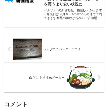
を買うより安い状況に
ペルソナ5の新価格版（廉価版）が出ます
↓ 発売日は９月６日Amazonその他で予約
できます新品の値段が現在の中古相場よ
り安いくらいなので、中古狙ってた人は
新品がグッと安くなるこの機会に買うの
もいいのでは。ちょうど今ペルソナ５の
アニメもやって...
レッグユニバース 口コミ
白だし おすすめメーカー
コメント