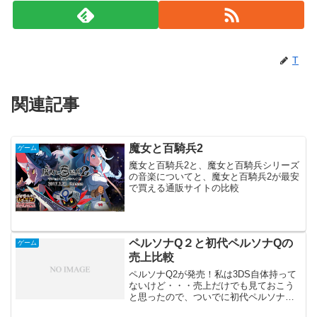
T
関連記事
魔女と百騎兵2
ゲーム
魔女と百騎兵2と、魔女と百騎兵シリーズ
の音楽についてと、魔女と百騎兵2が最安
で買える通販サイトの比較
ペルソナQ２と初代ペルソナQの
ゲーム
売上比較
ペルソナQ2が発売！私は3DS自体持って
ないけど・・・売上だけでも見ておこう
と思ったので、ついでに初代ペルソナQ
の売上と比較しつつペルソナQ2の売上チ