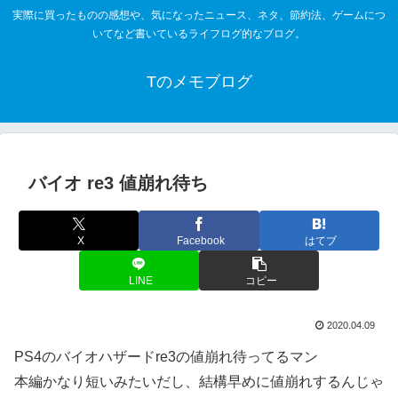
実際に買ったものの感想や、気になったニュース、ネタ、節約法、ゲームにつ
いてなど書いているライフログ的なブログ。
Tのメモブログ
バイオ re3 値崩れ待ち
X
Facebook
はてブ
LINE
コピー
2020.04.09
PS4のバイオハザードre3の値崩れ待ってるマン
本編かなり短いみたいだし、結構早めに値崩れするんじゃ