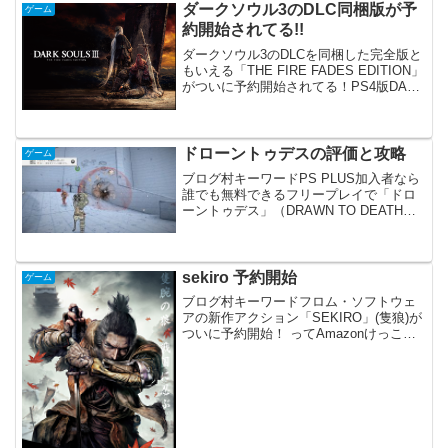
いな？ と思って検索してみたけど、ほと
ダークソウル3のDLC同梱版が予
ゲーム
んどないん...
約開始されてる!!
ダークソウル3のDLCを同梱した完全版と
もいえる「THE FIRE FADES EDITION」
がついに予約開始されてる！PS4版DARK
SOULS III THE FIRE FADES EDITION -
PS4xbox one版DAR...
ドローントゥデスの評価と攻略
ゲーム
ブログ村キーワードPS PLUS加入者なら
誰でも無料できるフリープレイで「ドロ
ーントゥデス」（DRAWN TO DEATH）
なるゲームがあったので遊んでみまし
た。ゲームとしては洋風スプラトゥーン
といった感じのオンライン専用の対戦シ
ューターゲ...
sekiro 予約開始
ゲーム
ブログ村キーワードフロム・ソフトウェ
アの新作アクション「SEKIRO」(隻狼)が
ついに予約開始！ ってAmazonけっこう
高いな。ダクソ３より2,000円くらい高く
ないか？ダクソシリーズが売れまくった
からフロムが強気な価格設定にしたの
か、そ...