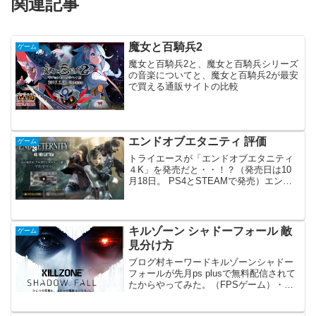
関連記事
魔女と百騎兵2
ゲーム
魔女と百騎兵2と、魔女と百騎兵シリーズ
の音楽についてと、魔女と百騎兵2が最安
で買える通販サイトの比較
エンドオブエタニティ 評価
ゲーム
トライエースが「エンドオブエタニティ
４K」を発売だと・・！？（発売日は10
月18日。 PS4とSTEAMで発売）エンド
オブエタニティは「PS now」でPS3版を
やったことがあります。せっかくなので
エンドオブエタニティをプレイした感
想・評...
キルゾーン シャドーフォール 敵
ゲーム
見分け方
ブログ村キーワードキルゾーンシャドー
フォールが先月ps plusで無料配信されて
たからやってみた。（FPSゲーム）・・
が！ マルチプレイで敵味方の区別がつけ
づらい！！見分け方のコツとかあるのか