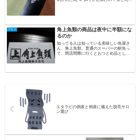
ってんのね。 繊維状の硬いプラスチック
みたいのが剥がれた中に見えましたバロ
ンチェア肘掛けのこういう劣化 （加水分
解？）は時間...
角上魚類の商品は夜中に半額にな
グルメ
るのか
知ってる人は知っている美味しい魚屋さ
ん、角上魚類。普通のスーパーの鮮魚っ
て、閉店間際に行くとおつとめ品として
半額シールが貼られてたりすることがよ
くあるじゃないですか。もしかして角上
も閉店間際に行けば半額になったりする
の？ もしそうなら思いっ...
エタラビの倒産と倒産に備えた脱毛サロ
ン選び