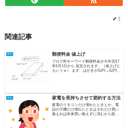
T
関連記事
郵便料金 値上げ
節約
ブログ村キーワード郵便料金が今年2017
年6月1日から 改定されます。（値上げと
もいうｗ） まず、はがきが52円→62円に
値上がり。そして定形外郵便も値上げ。
今まで封筒より大きいサイズの郵便や50g
以上の郵便は「定形外郵便」として一律
で重...
家電を長持ちさせて節約する方法
節約
家電のリモコンだけ壊れたときとか、電
話の子機だけ壊れたときはそれだけ買い
換えれば本体買い換えずに済むから節約
できるよという話と、その購入方法につ
いて。