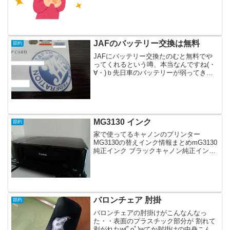
JAFのバッテリー交換は無料
節約
JAFにバッテリー交換たのむと無料でや
ってくれるという噂、本当なんですね(・
∀・)ｂ先日車のバッテリーが弱ってきた
ので、楽天でバッテリーを安く買って
JAFに電話して「バッテリーの交換をお
願いしたいんですが。あ、適合する交換
バッテリーはすでに...
MG3130 インク
節約
家で使ってるキャノンのプリンター
MG3130の替えインク情報まとめmG3130
純正インク ブラックキャノン純正インク
（黒）の型番は BC-340とBC-340XL (XL
の方が大容量)AmazonCanon 純正 インク
カートリッジ B...
バロンチェア 肘掛
節約
バロンチェアの肘掛けがこんなんなっ
た・・表面のプラスチック部分が 割れて
剥がれたw(ﾟoﾟ)wてか肘掛けの中身こんな