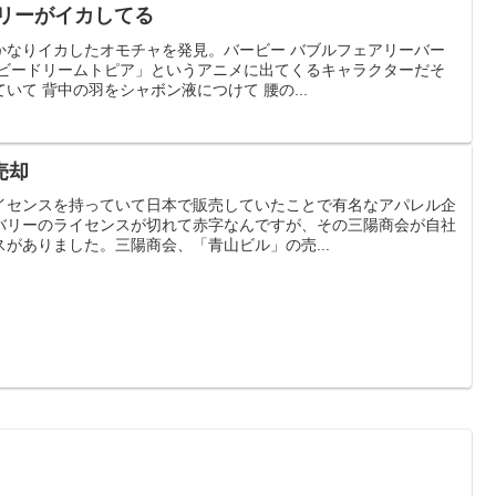
アリーがイカしてる
かなりイカしたオモチャを発見。バービー バブルフェアリーバー
ービードリームトピア」というアニメに出てくるキャラクターだそ
いて 背中の羽をシャボン液につけて 腰の...
売却
イセンスを持っていて日本で販売していたことで有名なアパレル企
バリーのライセンスが切れて赤字なんですが、その三陽商会が自社
がありました。三陽商会、「青山ビル」の売...