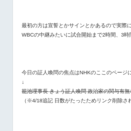
最初の方は宣誓とかサインとかあるので実際に
WBCの中継みたいに試合開始まで2時間、3
今日の証人喚問の焦点はNHKのここのページ
↓
籠池理事長 きょう証人喚問 政治家の関与有無
（※4/18追記 日数がたったためリンク削除