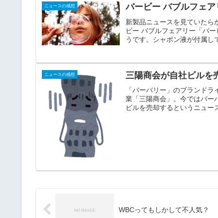
バービー バブルフェ
ニュースの感想
新製品ニュースを見ていたら
ビー バブルフェアリー「バ
うです。シャボン液が付属して
三陽商会が自社ビルを
ニュースの感想
「バーバリー」のブランドラ
業「三陽商会」。今ではバー
ビルを売却するというニュース
WBCってもしかして不人気？