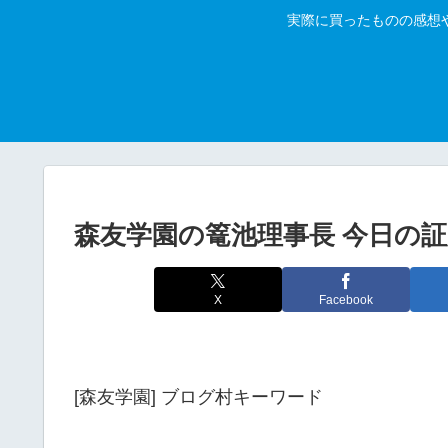
実際に買ったものの感想
森友学園の篭池理事長 今日の
X
Facebook
[森友学園] ブログ村キーワード