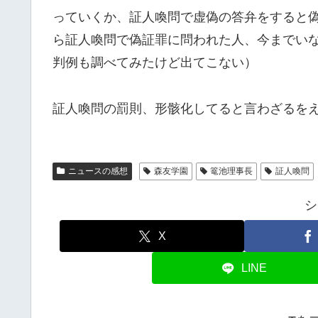
っていくか、証人喚問で虚偽の答弁をすると
ら証人喚問で偽証罪に問われた人、今までい
判例も調べてみたけど出てこない）
証人喚問の罰則、形骸化してると言わざるを
ニュースの感想
森友学園
篭池理事長
証人喚問
シ
X
LINE