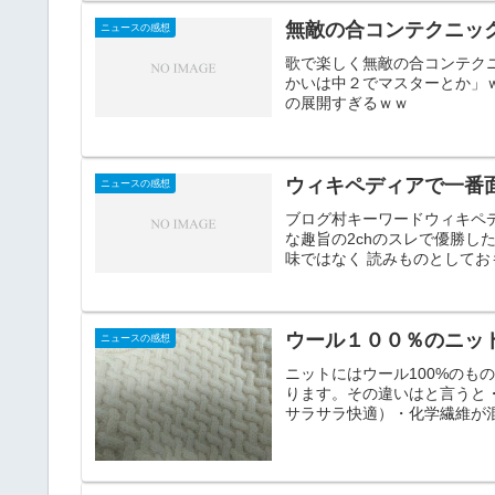
無敵の合コンテクニッ
ニュースの感想
歌で楽しく無敵の合コンテクニ
かいは中２でマスターとか」ｗ
の展開すぎるｗｗ
ウィキペディアで一番
ニュースの感想
ブログ村キーワードウィキペ
な趣旨の2chのスレで優勝した
味ではなく 読みものとしておも
ウール１００％のニッ
ニュースの感想
ニットにはウール100%の
ります。その違いはと言うと
サラサラ快適）・化学繊維が混