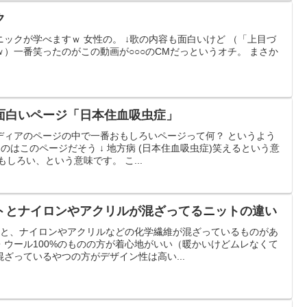
ク
ックが学べますｗ 女性の。 ↓歌の内容も面白いけど （「上目づ
）一番笑ったのがこの動画が○○○のCMだっというオチ。 まさか
面白いページ「日本住血吸虫症」
ディアのページの中で一番おもしろいページって何？ というよう
のはこのページだそう ↓ 地方病 (日本住血吸虫症)笑えるという意
しろい、という意味です。 こ...
トとナイロンやアクリルが混ざってるニットの違い
ものと、ナイロンやアクリルなどの化学繊維が混ざっているものがあ
・ウール100%のものの方が着心地がいい（暖かいけどムレなくて
ざっているやつの方がデザイン性は高い...