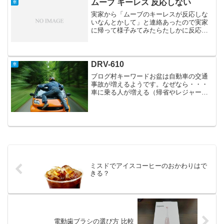
用に一本買っておこう...
ムーブ キーレス 反応しない
車
実家から「ムーブのキーレスが反応しな
いなんとかして」と連絡あったので実家
に帰って様子みてみたらたしかに反応し
ない。ボタン電池買えても反応しない。
で、調べてみたらこのサイトで紹介され
ていた方法がドンピシャでした→ムーブ
MOVE L150のキ...
DRV-610
車
ブログ村キーワードお盆は自動車の交通
事故が増えるようです。なぜなら・・・
車に乗る人が増える（帰省やレジャー
で）・ふだん車に乗らない運転スキルが
低めな方も車に乗る・各地で渋滞が発生
して注意力散漫になる・飲酒運転した奴
がスピード超過で車ごとダイ...
ミスドでアイスコーヒーのおかわりはで
きる？
電動歯ブラシの選び方 比較