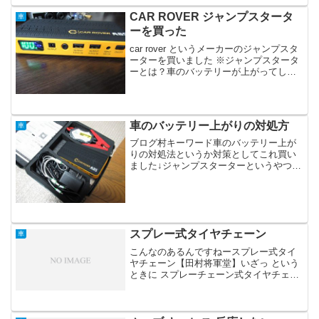
がある所もあるそうですが）はえ～。で
っかいタンクロ...
CAR ROVER ジャンプスタータ
車
ーを買った
car rover というメーカーのジャンプスタ
ーターを買いました ※ジャンプスタータ
ーとは？車のバッテリーが上がってしま
いエンジンがかからないときに、一時的
に車のバッテリーに電気を供給してエン
ジンをかけられるようにするためのアイ
テムです。...
車のバッテリー上がりの対処方
車
ブログ村キーワード車のバッテリー上が
りの対処法というか対策としてこれ買い
ました↓ジャンプスターターというやつ。
車のバッテリーが上がってしまったとき
に、この蓄電池から一時的に電気を供給
することによりエンジンがかけられま
す。その他のバッテリーあ...
スプレー式タイヤチェーン
車
こんなのあるんですねースプレー式タイ
ヤチェーン【田村将軍堂】いざっ という
ときに スプレーチェーン式タイヤチェー
ンタイヤに吹き付けるだけで雪道でも滑
らなくなる便利アイテム。昨日みたいに
突然の雪の日にピッタリって感じ。緊急