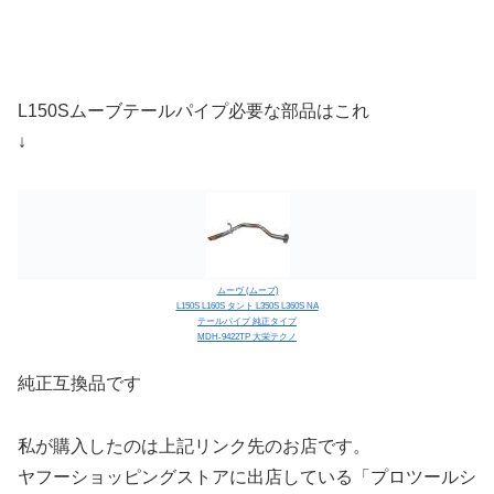
L150Sムーブテールパイプ必要な部品はこれ
↓
ムーヴ (ムーブ)
L150S L160S タント L350S L360S NA
テールパイプ 純正タイプ
MDH-9422TP 大栄テクノ
純正互換品です
私が購入したのは上記リンク先のお店です。
ヤフーショッピングストアに出店している「プロツールシ