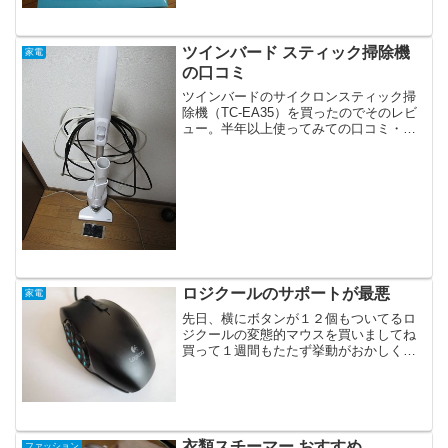
価格を見る方はこちら最初に結論からい
うとコスパも性能も良くめちゃめちゃ気
にいてます。現時点で...
ツインバード スティック掃除機
家電
の口コミ
ツインバードのサイクロンスティック掃
除機（TC-EA35）を買ったのでそのレビ
ュー。半年以上使ってみての口コミ・レ
ビューになります。買う前にリアルな評
判を知りたい方の参考になれば幸いです
（↑これです）ツインバード 掃除機 ステ
ィック 口コ...
ロジクールのサポートが最悪
家電
先日、横にボタンが１２個もついてるロ
ジクールの変態的マウスを買いましてね
買って１週間もたたず挙動がおかしくな
りましてね（クリックしても反応しない
など）まあ初期不良はしょうがない。あ
るときはあるよ。でもその後の交換品の
発送がおそすぎるっていう...
衣類スチーマー おすすめ
ファッション