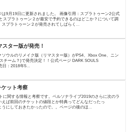
は9月19日に更新されました。 画像引用：スプラトゥーン2公式
もとスプラトゥーン２が最安で予約できるのはどこか？について調
スプラトゥーン２が発売されてしばらく...
マスター版が発売！
ウルのリメイク版（リマスター版）がPS4、Xbox One、ニン
(スチーム？)で発売決定！！公式ページ DARK SOULS
日：2018年5...
 チケット考察
ットに関する情報と考察です。ペルソナライブ2019のさらに次のラ
いえば前回のチケットの値段とか特典ってどんなだったっ
うにしておきたかったので。。ページの後のほ...