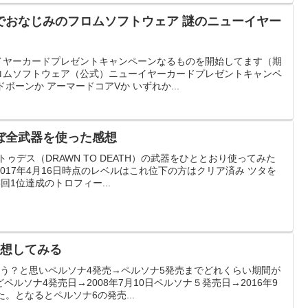
でおなじみのフロムソフトウェア 謎のニューイヤー
イヤーカードプレゼントキャンペーンなるものを開始してます（期
ロムソフトウェア（公式）ニューイヤーカードプレゼントキャンペ
ボーンか アーマードコアVか いずれか...
ぼ全武器を使った感想
ゥデス（DRAWN TO DEATH）の武器をひととおり使ってみた
017年4月16日時点のレベルはこれ位下の方はクリア済み ツタを
回1位達成のトロフィー...
予想してみる
ろう？と思いペルソナ4発売→ペルソナ5発売までどれくらい期間が
ルソナ4発売日→2008年7月10日ペルソナ５発売日→2016年9
。となるとペルソナ6の発売...