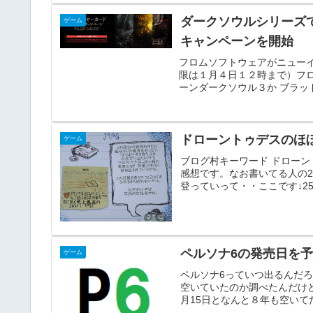
ダークソウルシリーズ
ゲーム
キャンペーンを開始
フロムソフトウェアがニュー
限は１月４日１２時まで）フ
ーンダークソウル３か ブラッド
ドローントゥデスのほ
ゲーム
ブログ村キーワード ドローント
感想です。なお書いてる人の2
登っていって・・ここです↓25
ペルソナ6の発売日を
ゲーム
ペルソナ6っていつ出るんだ
空いていたのか調べたんだけどペ
月15日となんと８年も空いてた